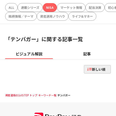
ALL
連載シリーズ
NISA
マーケット情報
配当決算
初心
銘柄情報／テーマ
資産運用ノウハウ
ライフ&マネー
「
テンバガー
」に関する記事一覧
ビジュアル解説
記事
新しい順
資産運用の1stSTEP トップ
キーワード一覧
テンバガー