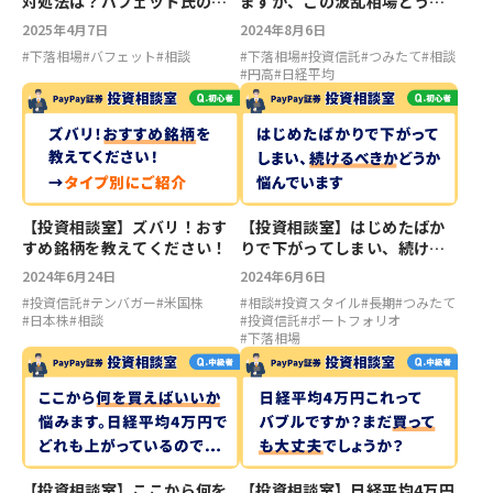
対処法は？バフェット氏の投
ますが、この波乱相場どうす
資哲学に学ぶ
ればいいですか？
2025年4月7日
2024年8月6日
#
下落相場
#
バフェット
#
相談
#
下落相場
#
投資信託
#
つみたて
#
相談
#
円高
#
日経平均
【投資相談室】ズバリ！おす
【投資相談室】はじめたばか
すめ銘柄を教えてください！
りで下がってしまい、続ける
べきかどうか悩んでいます
2024年6月24日
2024年6月6日
#
投資信託
#
テンバガー
#
米国株
#
相談
#
投資スタイル
#
長期
#
つみたて
#
日本株
#
相談
#
投資信託
#
ポートフォリオ
#
下落相場
【投資相談室】ここから何を
【投資相談室】日経平均4万円