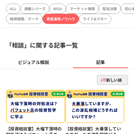
ALL
連載シリーズ
NISA
マーケット情報
配当決算
初心
銘柄情報／テーマ
資産運用ノウハウ
ライフ&マネー
「
相談
」に関する記事一覧
ビジュアル解説
記事
新しい順
【投資相談室】大幅下落時の
【投資相談室】大暴落してい