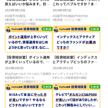
買えばいいか悩みます。日経
これってバブルですか？まだ
平均4万円でどれも上がってい
買っても大丈夫でしょうか？
2024年4月10日
2024年4月2日
るので…
#
日経平均
#
配当
#
日経平均
#
相談
#
PER
#
PBR
#
割安株（バリュー株）
#
PBR
#
ROE
#
割安株（バリュー株）
#
PER
#
配当利回り
#
相談
【投資相談室】ポイント運用
【投資相談室】インデックス
が上手くいっているので、資
とアクティブどっちのファン
産運用をはじめようかと思っ
ドがお薦めですか？
2024年3月8日
2024年2月22日
ています。なにか注意点はあ
#
PayPay
#
つみたて
#
つみたて投資枠
#
インデックス
#
アクティブ
りますか？
#
成長投資枠
#
バランス
#
オルカン
#
投資信託
#
相談
#
インデックス
#
相談
#
ポイント