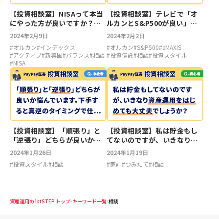
【投資相談室】NISAって本当
【投資相談室】テレビで「オ
にやった方が良いですか？や
ルカンとS&P500が良い」っ
るならどうすればいいです
て話がありましたが、これっ
2024年2月9日
2024年2月2日
か？
て鵜呑みにしていいんです
#
オルカン
#
インデックス
#
オルカン
#
S&P500
#
eMAXIS
か？
#
アクティブ
#
新興国
#
バランス
#
相談
#
投資信託
#
相談
#
投資スタイル
#
NISA
【投資相談室】「順張り」と
【投資相談室】私は貯金もし
「逆張り」どちらが良いか悩
てないのですが、いきなり資
んでいます。下手すると真逆
産運用をはじめても大丈夫で
2024年1月26日
2024年1月19日
のタイミングで仕掛けてしま
しょうか？
#
投資スタイル
#
相談
#
家計
#
つみたて
#
相談
うこともあります。なにか改
善策はありませんか？
資産運用の1stSTEP トップ
キーワード一覧
相談