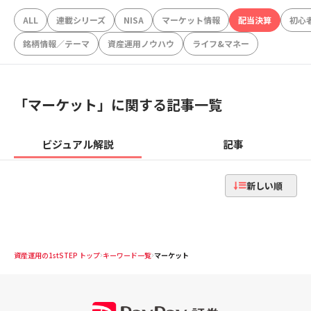
ALL
連載シリーズ
NISA
マーケット情報
配当決算
初心
銘柄情報／テーマ
資産運用ノウハウ
ライフ&マネー
「
マーケット
」に関する記事一覧
ビジュアル解説
記事
新しい順
資産運用の1stSTEP トップ
キーワード一覧
マーケット