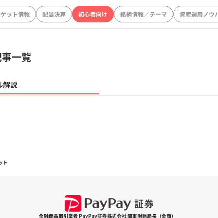
ーケット情報
配当決算
初心者向け
銘柄情報／テーマ
資産運用ノウ
記事一覧
ル解説
ット
金融商品取引業者 PayPay証券株式会社 関東財務局長（金商）