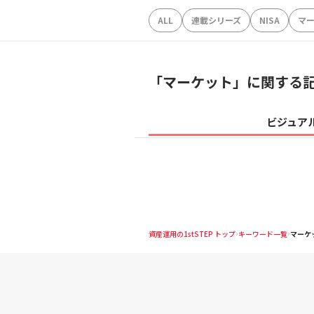
ALL
連載シリーズ
NISA
マ
「
マーケット
」に関する
ビジュア
資産運用の1stSTEP トップ
キーワード一覧
マーケ