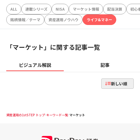
ALL
連載シリーズ
NISA
マーケット情報
配当決算
初心
銘柄情報／テーマ
資産運用ノウハウ
ライフ&マネー
「
マーケット
」に関する記事一覧
ビジュアル解説
記事
新しい順
資産運用の1stSTEP トップ
キーワード一覧
マーケット