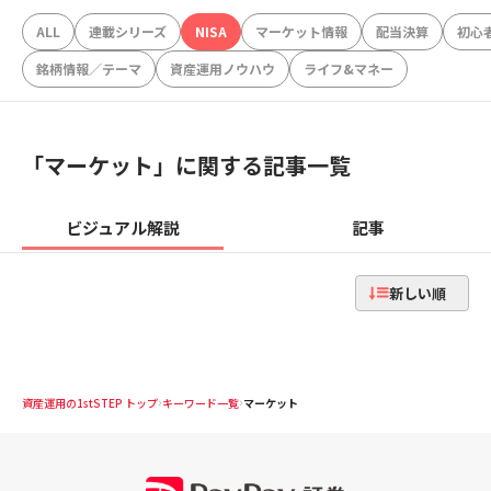
ALL
連載シリーズ
NISA
マーケット情報
配当決算
初心
銘柄情報／テーマ
資産運用ノウハウ
ライフ&マネー
「
マーケット
」に関する記事一覧
ビジュアル解説
記事
新しい順
資産運用の1stSTEP トップ
キーワード一覧
マーケット