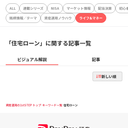
ALL
連載シリーズ
NISA
マーケット情報
配当決算
初心
銘柄情報／テーマ
資産運用ノウハウ
ライフ&マネー
「
住宅ローン
」に関する記事一覧
ビジュアル解説
記事
新しい順
資産運用の1stSTEP トップ
キーワード一覧
住宅ローン