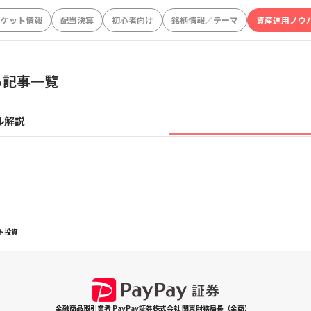
ーケット情報
配当決算
初心者向け
銘柄情報／テーマ
資産運用ノウ
る記事一覧
ル解説
ト投資
金融商品取引業者 PayPay証券株式会社 関東財務局長（金商）