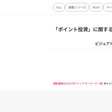
ALL
連載シリーズ
NISA
マ
「
ポイント投資
」に関す
ビジュア
資産運用の1stSTEP トップ
キーワード一覧
ポイン