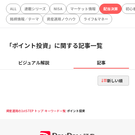
ALL
連載シリーズ
NISA
マーケット情報
配当決算
初心
銘柄情報／テーマ
資産運用ノウハウ
ライフ&マネー
「
ポイント投資
」に関する記事一覧
ビジュアル解説
記事
新しい順
資産運用の1stSTEP トップ
キーワード一覧
ポイント投資