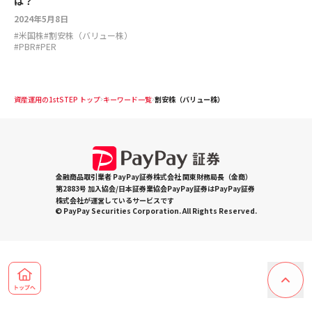
は？
2024年5月8日
#
米国株
#
割安株（バリュー株）
#
PBR
#
PER
資産運用の1stSTEP トップ
キーワード一覧
割安株（バリュー株）
金融商品取引業者 PayPay証券株式会社 関東財務局長（金商）
第2883号 加入協会/日本証券業協会PayPay証券はPayPay証券
株式会社が運営しているサービスです
© PayPay Securities Corporation. All Rights Reserved.