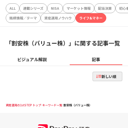
ALL
連載シリーズ
NISA
マーケット情報
配当決算
初心
銘柄情報／テーマ
資産運用ノウハウ
ライフ&マネー
「
割安株（バリュー株）
」に関する記事一覧
ビジュアル解説
記事
新しい順
資産運用の1stSTEP トップ
キーワード一覧
割安株（バリュー株）