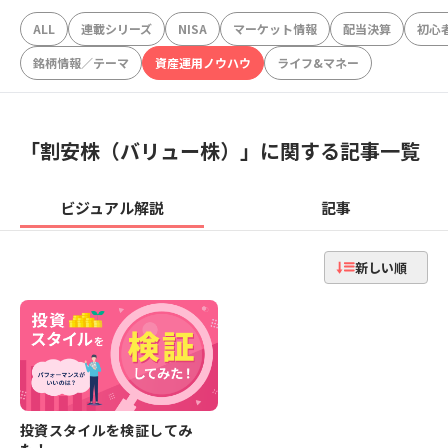
ALL
連載シリーズ
NISA
マーケット情報
配当決算
初心
銘柄情報／テーマ
資産運用ノウハウ
ライフ&マネー
「
割安株（バリュー株）
」に関する記事一覧
ビジュアル解説
記事
新しい順
投資スタイルを検証してみ