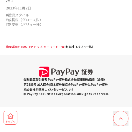
た！
2023年11月2日
#
投資スタイル
#
成長株（グロース株）
#
割安株（バリュー株）
資産運用の1stSTEP トップ
キーワード一覧
割安株（バリュー株）
金融商品取引業者 PayPay証券株式会社 関東財務局長（金商）
第2883号 加入協会/日本証券業協会PayPay証券はPayPay証券
株式会社が運営しているサービスです
© PayPay Securities Corporation. All Rights Reserved.