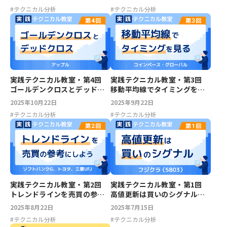
ムキャスト
#
テクニカル分析
#
テクニカル分析
実践テクニカル教室・第4回
実践テクニカル教室・第3回
ゴールデンクロスとデッドク
移動平均線でタイミングを見
ロス～アップル
る～コインベース
2025年10月22日
2025年9月22日
#
テクニカル分析
#
テクニカル分析
実践テクニカル教室・第2回
実践テクニカル教室・第1回
トレンドラインを売買の参考
高値更新は買いのシグナル～
にしよう～ソフトバンクG、ト
フジクラ
2025年8月22日
2025年7月15日
ヨタ、三菱UFJ
#
テクニカル分析
#
テクニカル分析