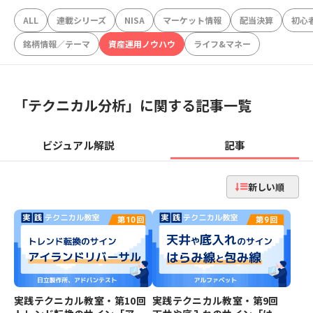
ALL
連載シリーズ
NISA
マーケット情報
配当決算
初心
銘柄情報／テーマ
資産運用ノウハウ
ライフ&マネー
「
テクニカル分析
」に関する記事一覧
ビジュアル解説
記事
新しい順
実践テクニカル教室・第10回
実践テクニカル教室・第9回