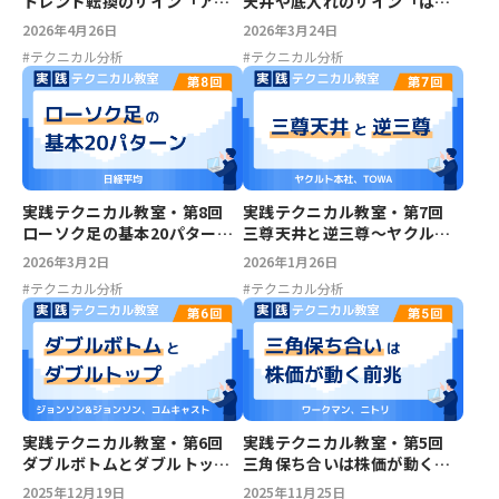
トレンド転換のサイン「アイ
天井や底入れのサイン「はら
ランドリバーサル」～日立製
み線」と「包み線」～アルフ
2026年4月26日
2026年3月24日
作所、アドバンテスト
ァベット
#
テクニカル分析
#
テクニカル分析
実践テクニカル教室・第8回
実践テクニカル教室・第7回
ローソク足の基本20パターン
三尊天井と逆三尊～ヤクルト
～日経平均
本社、TOWA
2026年3月2日
2026年1月26日
#
テクニカル分析
#
テクニカル分析
実践テクニカル教室・第6回
実践テクニカル教室・第5回
ダブルボトムとダブルトップ
三角保ち合いは株価が動く前
～ジョンソン&ジョンソン、コ
兆～ワークマン、ニトリ
2025年12月19日
2025年11月25日