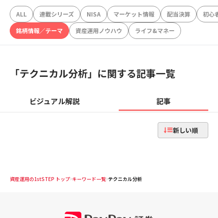
ALL
連載シリーズ
NISA
マーケット情報
配当決算
初心
銘柄情報／テーマ
資産運用ノウハウ
ライフ&マネー
「
テクニカル分析
」に関する記事一覧
ビジュアル解説
記事
新しい順
資産運用の1stSTEP トップ
キーワード一覧
テクニカル分析