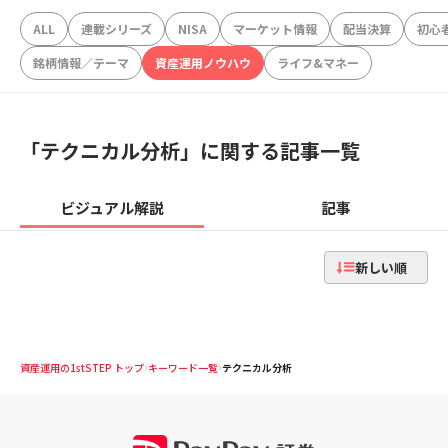
ALL
連載シリーズ
NISA
マーケット情報
配当決算
初心
銘柄情報／テーマ
資産運用ノウハウ
ライフ&マネー
「
テクニカル分析
」に関する記事一覧
ビジュアル解説
記事
新しい順
資産運用の1stSTEP トップ
キーワード一覧
テクニカル分析