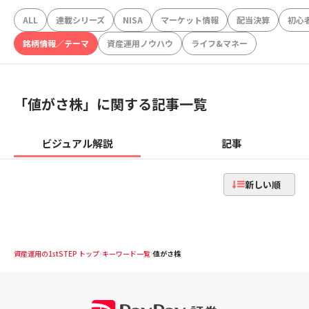
ALL
連載シリーズ
NISA
マーケット情報
配当決算
初心
銘柄情報／テーマ
資産運用ノウハウ
ライフ&マネー
「
値がさ株
」に関する記事一覧
ビジュアル解説
記事
新しい順
資産運用の1stSTEP トップ
キーワード一覧
値がさ株