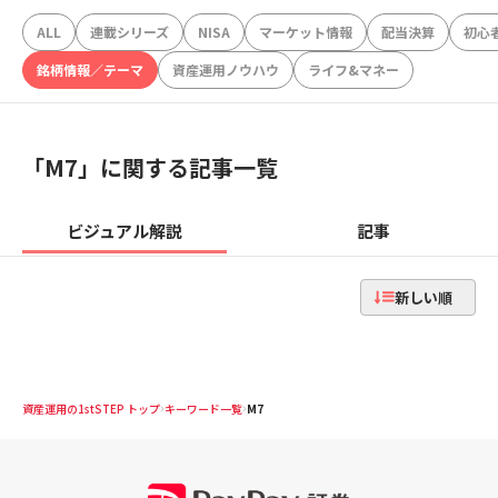
ALL
連載シリーズ
NISA
マーケット情報
配当決算
初心
銘柄情報／テーマ
資産運用ノウハウ
ライフ&マネー
「
M7
」に関する記事一覧
ビジュアル解説
記事
新しい順
資産運用の1stSTEP トップ
キーワード一覧
M7