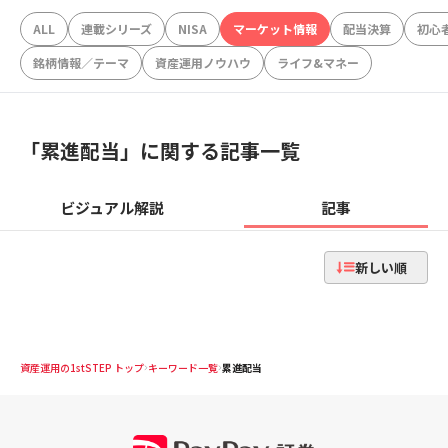
ALL
連載シリーズ
NISA
マーケット情報
配当決算
初心
銘柄情報／テーマ
資産運用ノウハウ
ライフ&マネー
「
累進配当
」に関する記事一覧
ビジュアル解説
記事
新しい順
資産運用の1stSTEP トップ
キーワード一覧
累進配当