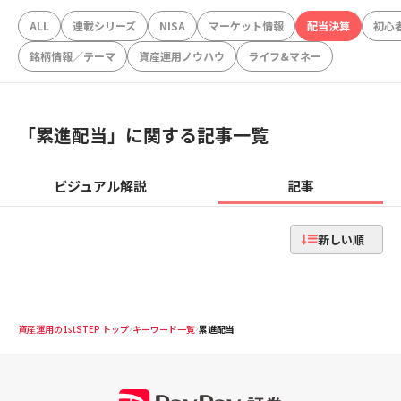
ALL
連載シリーズ
NISA
マーケット情報
配当決算
初心
銘柄情報／テーマ
資産運用ノウハウ
ライフ&マネー
「
累進配当
」に関する記事一覧
ビジュアル解説
記事
新しい順
資産運用の1stSTEP トップ
キーワード一覧
累進配当