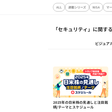
ALL
連載シリーズ
NISA
マ
「
セキュリティ
」に関す
ビジュア
2025年の日米株の見通しと注目銘
柄/テーマとスケジュール