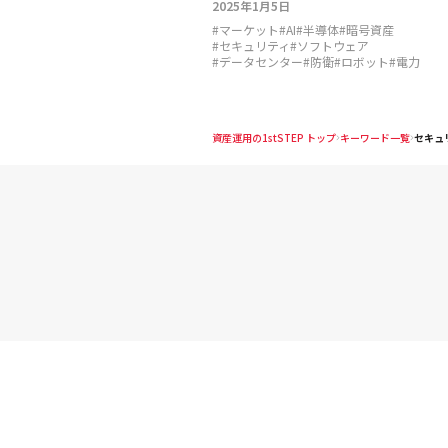
2025年1月5日
#
マーケット
#
AI
#
半導体
#
暗号資産
#
セキュリティ
#
ソフトウェア
#
データセンター
#
防衛
#
ロボット
#
電力
資産運用の1stSTEP トップ
キーワード一覧
セキュ