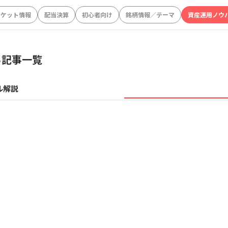
ーケット情報
配当決算
初心者向け
銘柄情報／テーマ
資産運用ノウ
る記事一覧
ル解説