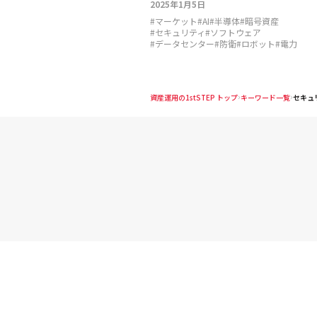
2025年1月5日
#
マーケット
#
AI
#
半導体
#
暗号資産
#
セキュリティ
#
ソフトウェア
#
データセンター
#
防衛
#
ロボット
#
電力
資産運用の1stSTEP トップ
キーワード一覧
セキュ