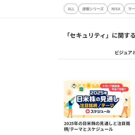
ALL
連載シリーズ
NISA
マ
「
セキュリティ
」に関す
ビジュア
2025年の日米株の見通しと注目銘
柄/テーマとスケジュール