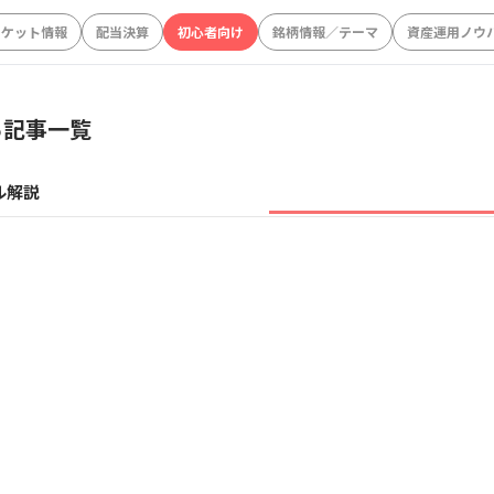
ーケット情報
配当決算
初心者向け
銘柄情報／テーマ
資産運用ノウ
る記事一覧
ル解説