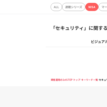
ALL
連載シリーズ
NISA
マ
「
セキュリティ
」に関す
ビジュア
資産運用の1stSTEP トップ
キーワード一覧
セキュ