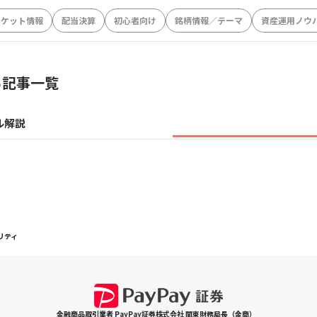
ーケット情報
配当決算
初心者向け
銘柄情報／テーマ
資産運用ノウ
る記事一覧
ル解説
リティ
金融商品取引業者 PayPay証券株式会社 関東財務局長（金商）