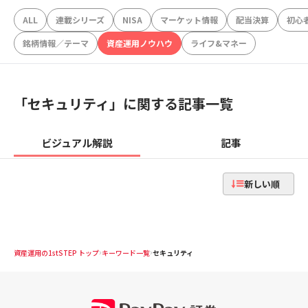
ALL
連載シリーズ
NISA
マーケット情報
配当決算
初心
銘柄情報／テーマ
資産運用ノウハウ
ライフ&マネー
「
セキュリティ
」に関する記事一覧
ビジュアル解説
記事
新しい順
資産運用の1stSTEP トップ
キーワード一覧
セキュリティ