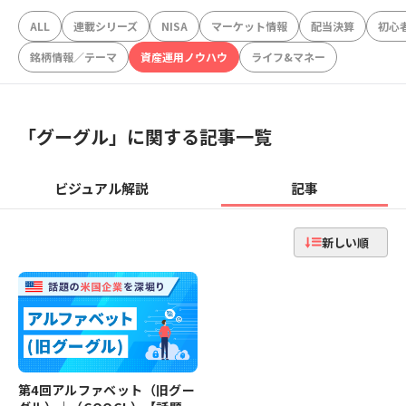
ALL
連載シリーズ
NISA
マーケット情報
配当決算
初心
銘柄情報／テーマ
資産運用ノウハウ
ライフ&マネー
「
グーグル
」に関する記事一覧
ビジュアル解説
記事
新しい順
第4回アルファベット（旧グー