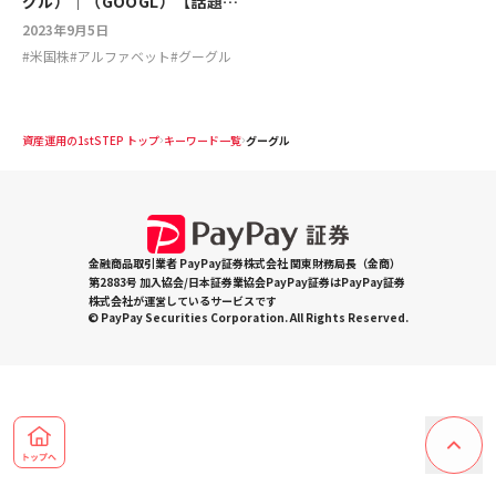
グル）｜（GOOGL）【話題の
米国企業を深堀り】
2023年9月5日
#
米国株
#
アルファベット
#
グーグル
資産運用の1stSTEP トップ
キーワード一覧
グーグル
金融商品取引業者 PayPay証券株式会社 関東財務局長（金商）
第2883号 加入協会/日本証券業協会PayPay証券はPayPay証券
株式会社が運営しているサービスです
© PayPay Securities Corporation. All Rights Reserved.