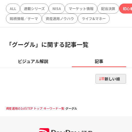
ALL
連載シリーズ
NISA
マーケット情報
配当決算
初心
銘柄情報／テーマ
資産運用ノウハウ
ライフ&マネー
「
グーグル
」に関する記事一覧
ビジュアル解説
記事
新しい順
資産運用の1stSTEP トップ
キーワード一覧
グーグル