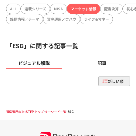
ALL
連載シリーズ
NISA
マーケット情報
配当決算
初心
銘柄情報／テーマ
資産運用ノウハウ
ライフ&マネー
「
ESG
」に関する記事一覧
ビジュアル解説
記事
新しい順
資産運用の1stSTEP トップ
キーワード一覧
ESG