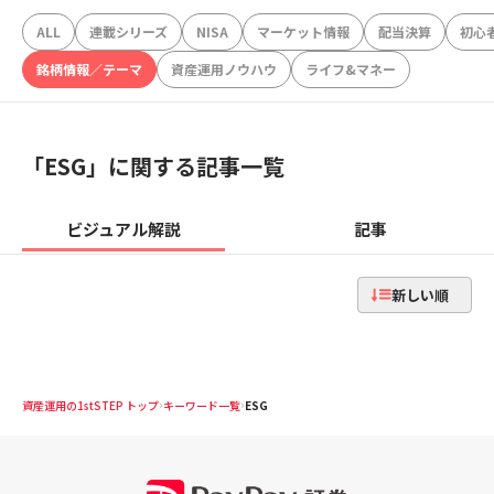
ALL
連載シリーズ
NISA
マーケット情報
配当決算
初心
銘柄情報／テーマ
資産運用ノウハウ
ライフ&マネー
「
ESG
」に関する記事一覧
ビジュアル解説
記事
新しい順
資産運用の1stSTEP トップ
キーワード一覧
ESG