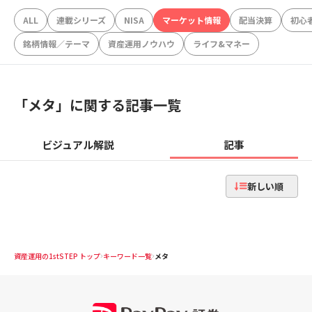
ALL
連載シリーズ
NISA
マーケット情報
配当決算
初心
銘柄情報／テーマ
資産運用ノウハウ
ライフ&マネー
「
メタ
」に関する記事一覧
ビジュアル解説
記事
新しい順
資産運用の1stSTEP トップ
キーワード一覧
メタ