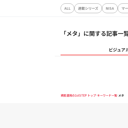
ALL
連載シリーズ
NISA
マ
「
メタ
」に関する記事一
ビジュア
資産運用の1stSTEP トップ
キーワード一覧
メタ