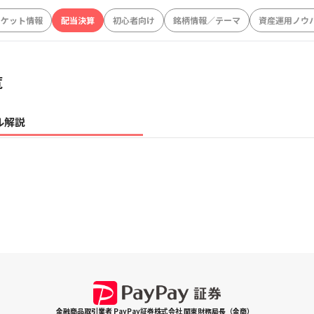
ーケット情報
配当決算
初心者向け
銘柄情報／テーマ
資産運用ノウ
覧
ル解説
金融商品取引業者 PayPay証券株式会社 関東財務局長（金商）