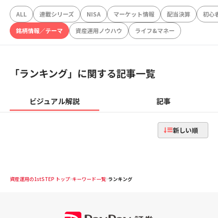
ALL
連載シリーズ
NISA
マーケット情報
配当決算
初心
銘柄情報／テーマ
資産運用ノウハウ
ライフ&マネー
「
ランキング
」に関する記事一覧
ビジュアル解説
記事
新しい順
資産運用の1stSTEP トップ
キーワード一覧
ランキング