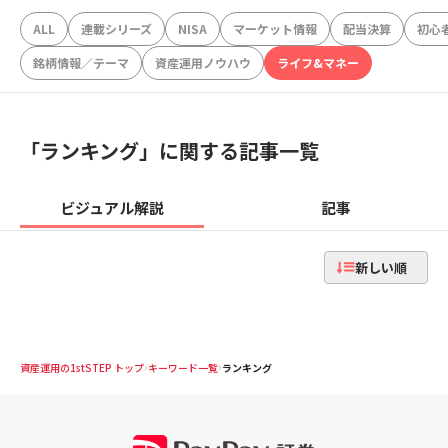
ALL
連載シリーズ
NISA
マーケット情報
配当決算
初心
銘柄情報／テーマ
資産運用ノウハウ
ライフ&マネー
「
ランキング
」に関する記事一覧
ビジュアル解説
記事
新しい順
資産運用の1stSTEP トップ
キーワード一覧
ランキング