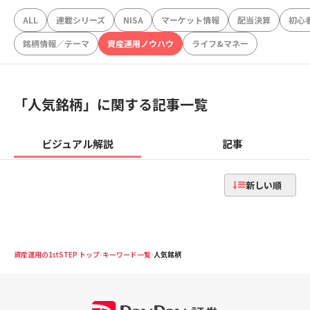
ALL
連載シリーズ
NISA
マーケット情報
配当決算
初心
銘柄情報／テーマ
資産運用ノウハウ
ライフ&マネー
「
人気銘柄
」に関する記事一覧
ビジュアル解説
記事
新しい順
資産運用の1stSTEP トップ
キーワード一覧
人気銘柄