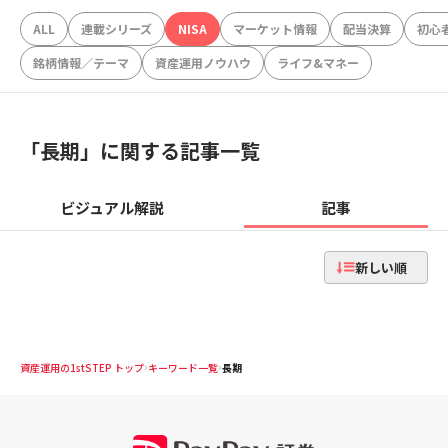
ALL
連載シリーズ
NISA
マーケット情報
配当決算
初心
銘柄情報／テーマ
資産運用ノウハウ
ライフ&マネー
「
長期
」に関する記事一覧
ビジュアル解説
記事
新しい順
資産運用の1stSTEP トップ
キーワード一覧
長期