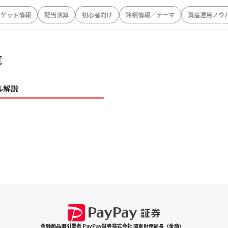
ーケット情報
配当決算
初心者向け
銘柄情報／テーマ
資産運用ノウ
覧
ル解説
金融商品取引業者 PayPay証券株式会社 関東財務局長（金商）