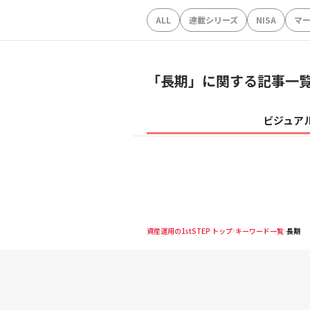
ALL
連載シリーズ
NISA
マ
「
長期
」に関する記事一
ビジュア
資産運用の1stSTEP トップ
キーワード一覧
長期