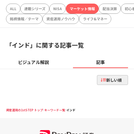
ALL
連載シリーズ
NISA
マーケット情報
配当決算
初心
銘柄情報／テーマ
資産運用ノウハウ
ライフ&マネー
「
インド
」に関する記事一覧
ビジュアル解説
記事
新しい順
資産運用の1stSTEP トップ
キーワード一覧
インド