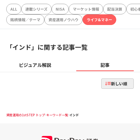
ALL
連載シリーズ
NISA
マーケット情報
配当決算
初心
銘柄情報／テーマ
資産運用ノウハウ
ライフ&マネー
「
インド
」に関する記事一覧
ビジュアル解説
記事
新しい順
資産運用の1stSTEP トップ
キーワード一覧
インド