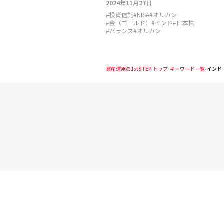
2024年11月27日
#
投資信託
#
NISA
#
オルカン
#
金（ゴールド）
#
インド
#
日本株
#
バランス
#
オルカン
資産運用の1stSTEP トップ
キーワード一覧
インド