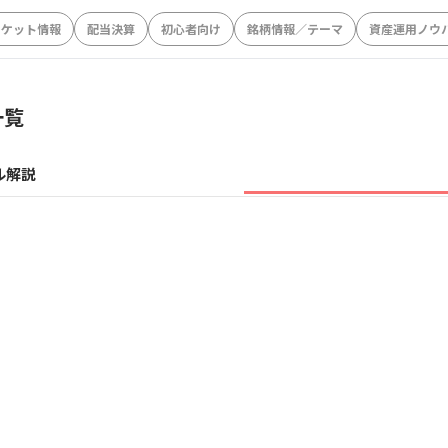
ーケット情報
配当決算
初心者向け
銘柄情報／テーマ
資産運用ノウ
一覧
ル解説