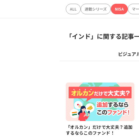
ALL
連載シリーズ
NISA
マ
「
インド
」に関する記事
ビジュア
「オルカン」だけで大丈夫？追加
するならこのファンド！