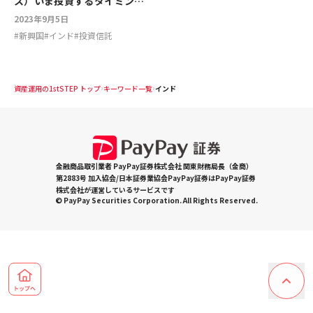
ス）いま投資するタイミン
グ？注意点は？
2023年9月5日
#
新興国
#
インド
#
投資信託
資産運用の1stSTEP トップ
キーワード一覧
インド
金融商品取引業者 PayPay証券株式会社 関東財務局長（金商）
第2883号 加入協会/日本証券業協会PayPay証券はPayPay証券
株式会社が運営しているサービスです
© PayPay Securities Corporation. All Rights Reserved.