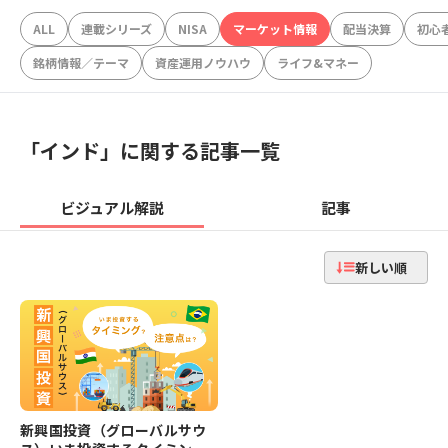
ALL
連載シリーズ
NISA
マーケット情報
配当決算
初心
銘柄情報／テーマ
資産運用ノウハウ
ライフ&マネー
「
インド
」に関する記事一覧
ビジュアル解説
記事
新しい順
新興国投資（グローバルサウ