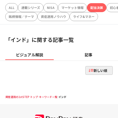
ALL
連載シリーズ
NISA
マーケット情報
配当決算
初心
銘柄情報／テーマ
資産運用ノウハウ
ライフ&マネー
「
インド
」に関する記事一覧
ビジュアル解説
記事
新しい順
資産運用の1stSTEP トップ
キーワード一覧
インド