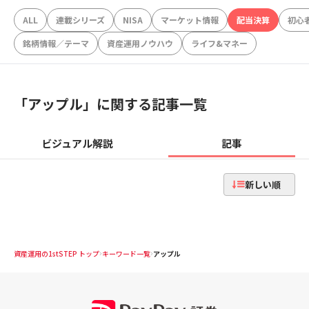
ALL
連載シリーズ
NISA
マーケット情報
配当決算
初心
銘柄情報／テーマ
資産運用ノウハウ
ライフ&マネー
「
アップル
」に関する記事一覧
ビジュアル解説
記事
新しい順
資産運用の1stSTEP トップ
キーワード一覧
アップル