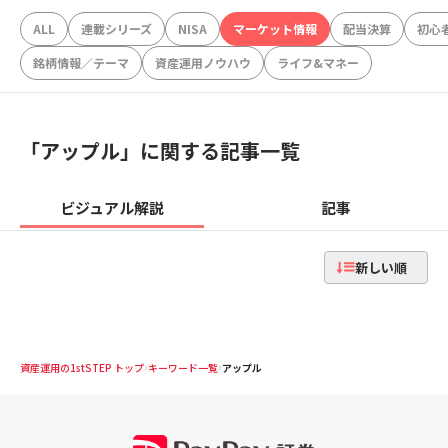
ALL
連載シリーズ
NISA
マーケット情報
配当決算
初心
銘柄情報／テーマ
資産運用ノウハウ
ライフ&マネー
「
アップル
」に関する記事一覧
ビジュアル解説
記事
新しい順
資産運用の1stSTEP トップ
キーワード一覧
アップル