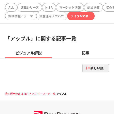
ALL
連載シリーズ
NISA
マーケット情報
配当決算
初心
銘柄情報／テーマ
資産運用ノウハウ
ライフ&マネー
「
アップル
」に関する記事一覧
ビジュアル解説
記事
新しい順
資産運用の1stSTEP トップ
キーワード一覧
アップル