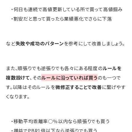
・何日も連続で高値更新している所で買って高値掴み
・割安だと思って買ったら業績悪化でさらに下落
など
失敗や成功のパターン
を参考にして改善しましょう。
また、順張りでも逆張りでも各々にある程度の
ルールを
複数設けて
、その
ルールに沿っていれば買う
のも一つで
す。以降はそのルールを
微修正することで改善
に繋げやす
くなります。
・移動平均乖離率○％以内なら順張りでも買う
・増益でPBR1倍以下なら逆張りでも買う