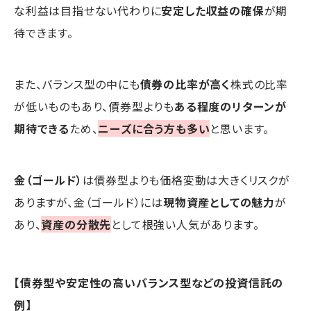
な利益は目指せない代わりに
安定した収益の確保
が期
待できます。
また、バランス型の中にも
債券の比率が高く
株式の比率
が低いものもあり、債券型よりも
ある程度のリターンが
期待できる
ため、
ニーズに合う方も多い
と思います。
金（ゴールド）
は債券型よりも価格変動は大きくリスクが
ありますが、金（ゴールド）には
現物資産としての魅力
が
あり、
資産の分散先
として根強い人気があります。
【債券型や安定性の高いバランス型などの投資信託の
例】