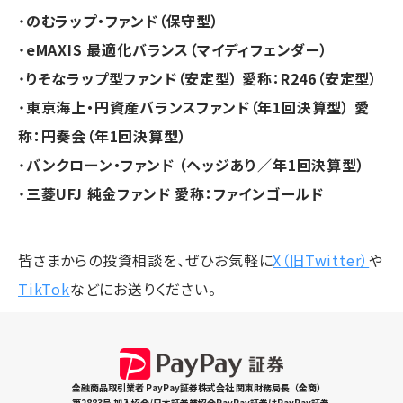
・
のむラップ・ファンド（保守型）
・
eMAXIS 最適化バランス（マイディフェンダー）
・
りそなラップ型ファンド（安定型） 愛称：R246（安定型）
・
東京海上・円資産バランスファンド（年1回決算型） 愛
称：円奏会（年1回決算型）
・
バンクローン・ファンド （ヘッジあり／年1回決算型）
・
三菱UFJ 純金ファンド 愛称：ファインゴールド
皆さまからの投資相談を、ぜひお気軽に
X（旧Twitter）
や
TikTok
などにお送りください。
金融商品取引業者 PayPay証券株式会社 関東財務局長（金商）
第2883号 加入協会/日本証券業協会PayPay証券はPayPay証券