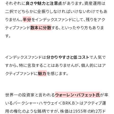
それぞれに
良さや魅力と注意点
があります。資産運用は
二択でどちらかに全振りしなければいけないわけでもあ
りません。
半分
をインデックスファンドにして、残りをアク
ティブファンド
数本に分散
する、といったやり方もありま
す。
インデックスファンドは
分かりやすさと低コスト
で人気で
すから、特に言及することはありませんが、個人的にはア
クティブファンドに
魅力
を感じます。
世界一の投資家と言われる
ウォーレン・バフェット氏
が率
いるバークシャー・ハサウェイ＜BRK.B＞はアクティブ運
用の権化のような銘柄ですが、株価は1955年の約2万ド