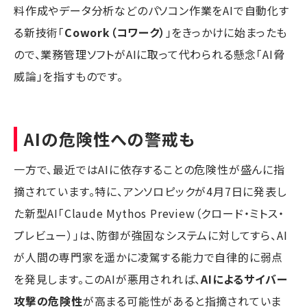
料作成やデータ分析などのパソコン作業をAIで自動化す
る新技術「
Cowork（コワーク）
」をきっかけに始まったも
ので、業務管理ソフトがAIに取って代わられる懸念「AI脅
威論」を指すものです。
AIの危険性への警戒も
一方で、最近ではAIに依存することの危険性が盛んに指
摘されています。特に、アンソロピックが4月7日に発表し
た新型AI「Claude Mythos Preview（クロード・ミトス・
プレビュー）」は、防御が強固なシステムに対してすら、AI
が人間の専門家を遥かに凌駕する能力で自律的に弱点
を発見します。このAIが悪用されれば、
AIによるサイバー
攻撃の危険性
が高まる可能性があると指摘されていま