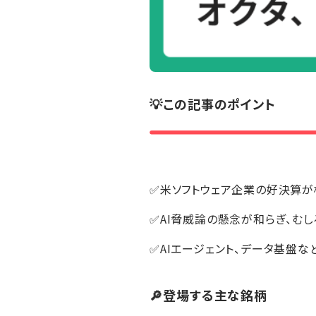
💡この記事のポイント
✅米ソフトウェア企業の好決算が
✅AI脅威論の懸念が和らぎ、む
✅AIエージェント、データ基盤な
🔎登場する主な銘柄