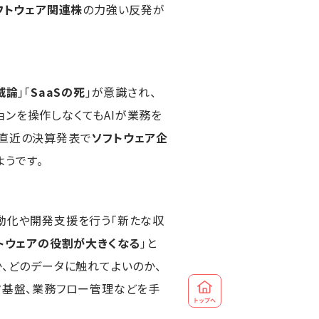
フトウェア関連株
の力強い反発が
威論
」「
SaaSの死
」が意識され、
ンを操作しなくてもAIが業務を
、直近の決算発表で
ソフトウェア企
うです。
自動化や開発支援を行う「新たな収
トウェアの役割が大きくなる
」と
か、どのデータに触れてよいのか、
タ基盤、業務フロー管理などを手