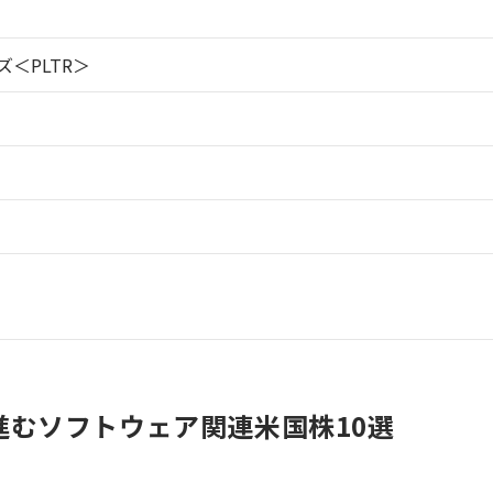
＜PLTR＞
進むソフトウェア関連米国株10選