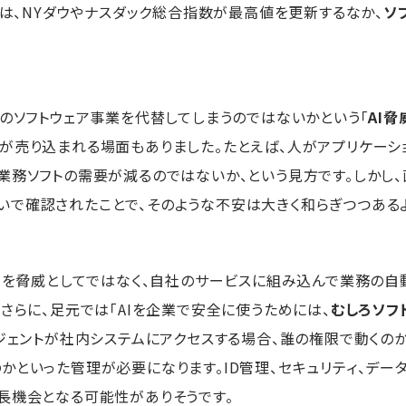
では、NYダウやナスダック総合指数が最高値を更新するなか、
ソ
存のソフトウェア事業を代替してしまうのではないかという「
AI脅
が売り込まれる場面もありました。たとえば、人がアプリケーショ
業務ソフトの需要が減るのではないか、という見方です。しかし
いで確認されたことで、そのような不安は大きく和らぎつつあるよ
AIを脅威としてではなく、自社のサービスに組み込んで業務の
さらに、足元では「AIを企業で安全に使うためには、
むしろソフ
ージェントが社内システムにアクセスする場合、誰の権限で動くの
かといった管理が必要になります。ID管理、セキュリティ、デー
長機会となる可能性がありそうです。