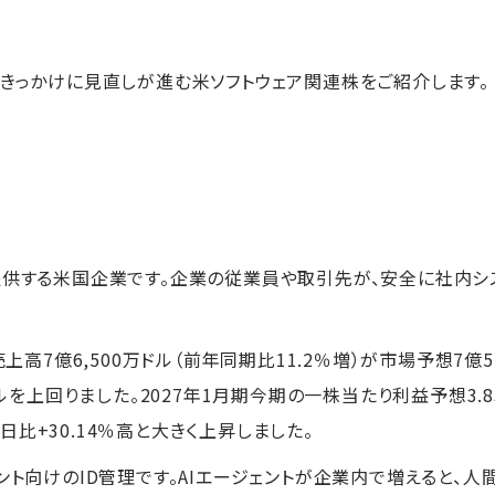
をきっかけに見直しが進む米ソフトウェア関連株をご紹介します。
提供する米国企業です。企業の従業員や取引先が、安全に社内シ
売上高7億6,500万ドル（前年同期比11.2％増）が市場予想7億
ドルを上回りました。2027年1月期今期の一株当たり利益予想3.
比+30.14％高と大きく上昇しました。
ント向けのID管理です。AIエージェントが企業内で増えると、人