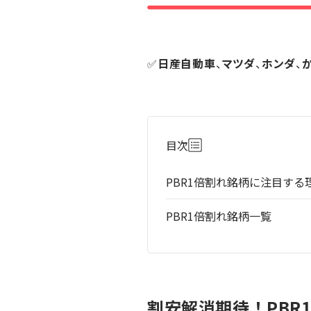
✅
日産自動車
、
マツダ
、
ホンダ
、
目次
PBR1倍割れ銘柄に注目する
PBR1倍割れ銘柄一覧
割安解消期待！PBR