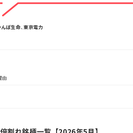
かんぽ生命
、
東京電力
理由
1倍割れ銘柄一覧【2026年5月】