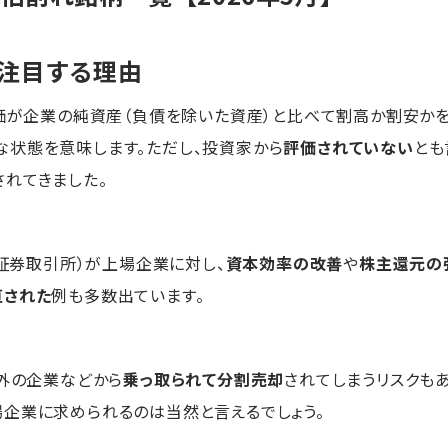
に注目する理由
価が企業の純資産（負債を除いた資産）と比べて割高か割安かを
な状態を意味します。ただし、投資家から
評価されていない
とも
れてきました。
京証券取引所）が上場企業に対し、
資本効率の改善
や
株主還元の
直された
例も多数出ています。
海外の企業などから
乗っ取られて分割売却
されてしまうリスクも
企業に求められるのは当然と言えるでしょう。