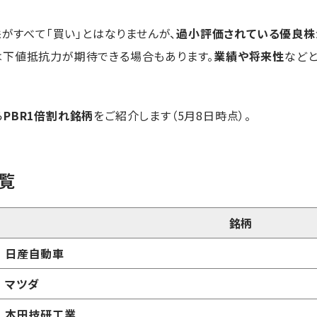
株がすべて「買い」とはなりませんが、
過小評価されている優良株
は下値抵抗力が期待できる場合もあります。
業績や将来性
などと
ら
PBR1倍割れ銘柄
をご紹介します（5月8日時点）。
一覧
銘柄
日産自動車
マツダ
本田技研工業