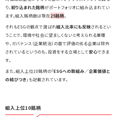
り、
絞り込まれた銘柄
がポートフォリオに組み込まれてい
ます。組入銘柄数は現在
25銘柄
。
それもESGの観点で選ばれ
組入比率にも反映
されるとい
うことで、環境や社会に望ましくないと考えられる業種
や、ガバナンス（企業統治）の面で評価の劣る企業は除外
されているというのも、投資をする立場として
安心
できま
す。
また、組入上位10銘柄の「
ESGへの取組み／企業価値と
の結びつき
」も記載されています。
組入上位10銘柄