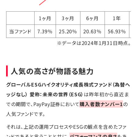
1ヶ月
3ヶ月
6ヶ月
1年
当ファンド
7.39％
25.20％
20.63％
56.93％
3
※データは2024年1月31日時点。
人気の高さが物語る魅力
グローバルESGハイクオリティ成長株式ファンド（為替ヘ
ッジなし） 愛称：未来の世界（ESG）
は昨年初から直近ま
での期間で、PayPay証券において
購入者数ナンバー1
の
人気ファンドです。
それは、上記の運用プロセスやESGの観点を含めたファ
ンドであると言うことと共に、
パフォーマンスの良さ
もあ