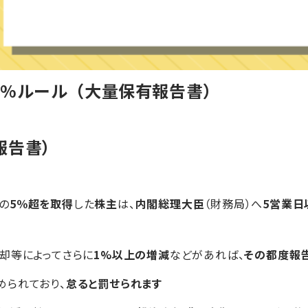
5%ルール（大量保有報告書）
報告書）
の
5％超を取得
した
株主
は、
内閣総理大臣
（財務局）へ
5営業日
却等によってさらに
1%以上の増減
などがあれば、
その都度報
められており、
怠ると罰せられます