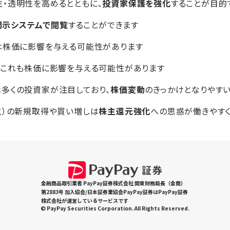
・透明性を高めるとともに、
投資家保護を強化
することが目的
開示システムで閲覧
することができます
は株価に影響を与える可能性があります
、これも株価に影響を与える可能性があります
多くの投資家が注目しており、
株価変動
のきっかけとなりやす
主）の新規取得や買い増しは
株主還元強化
への思惑が働きやす
金融商品取引業者 PayPay証券株式会社 関東財務局長（金商）
第2883号 加入協会/日本証券業協会PayPay証券はPayPay証券
株式会社が運営しているサービスです
© PayPay Securities Corporation. All Rights Reserved.