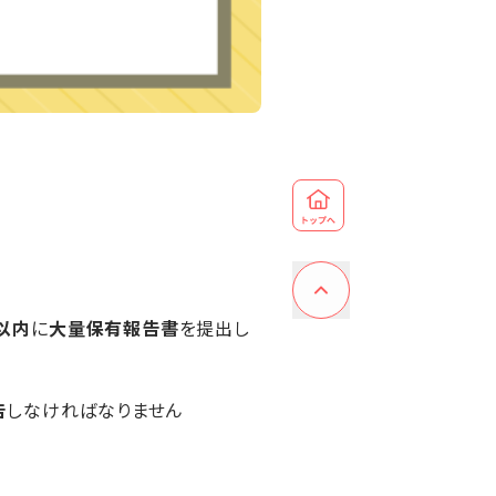
以内
に
大量保有報告書
を提出し
告
しなければなりません